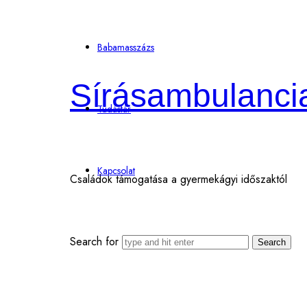
Babamasszázs
Sírásambulanci
Tudástár
Kapcsolat
Családok támogatása a gyermekágyi időszaktól
Search for