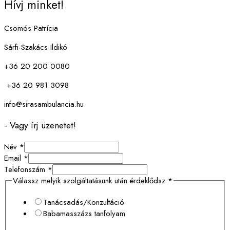
Hívj minket!
Csomós Patrícia
Sárfi-Szakács Ildikó
+36 20 200 0080
+36 20 981 3098
info@sirasambulancia.hu
- Vagy írj üzenetet!
Név
*
Email
*
Telefonszám
*
Válassz melyik szolgáltatásunk után érdeklődsz
*
Tanácsadás/Konzultáció
Babamasszázs tanfolyam