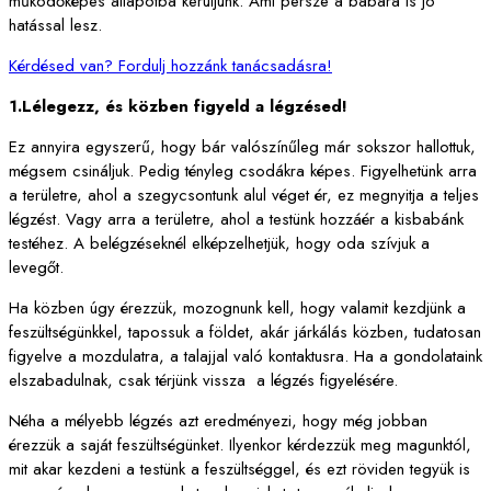
működőképes állapotba kerüljünk. Ami persze a babára is jó
hatással lesz.
Kérdésed van? Fordulj hozzánk tanácsadásra!
1.Lélegezz, és közben figyeld a légzésed!
Ez annyira egyszerű, hogy bár valószínűleg már sokszor hallottuk,
mégsem csináljuk. Pedig tényleg csodákra képes. Figyelhetünk arra
a területre, ahol a szegycsontunk alul véget ér, ez megnyitja a teljes
légzést. Vagy arra a területre, ahol a testünk hozzáér a kisbabánk
testéhez. A belégzéseknél elképzelhetjük, hogy oda szívjuk a
levegőt.
Ha közben úgy érezzük, mozognunk kell, hogy valamit kezdjünk a
feszültségünkkel, tapossuk a földet, akár járkálás közben, tudatosan
figyelve a mozdulatra, a talajjal való kontaktusra. Ha a gondolataink
elszabadulnak, csak térjünk vissza a légzés figyelésére.
Néha a mélyebb légzés azt eredményezi, hogy még jobban
érezzük a saját feszültségünket. Ilyenkor kérdezzük meg magunktól,
mit akar kezdeni a testünk a feszültséggel, és ezt röviden tegyük is