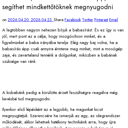
segíthet mindkettőtöknek megnyugodni
on
2026.04.20.
2026.04.23.
Share
Facebook
Twitter
Pinterest
Email
A legtöbben nagyon nehezen bírjuk a babasírást. És ez így is van
jól, mert pont az a célja, hogy mozgósítson minket, és a
figyelmünket a baba irányába terelje. Elég nagy baj volna, ha a
babasírás épp csak annyira érintene meg minket, mint a mosógép
zaja, és zavartalanul tennénk a dolgunkat, miközben a babának
szüksége van ránk.
A kisbabánk pedig a körülötte érzett feszültségre reagálva még
kevésbé tud megnyugodni.
Ilyenkor első lépésként az a legjobb, ha magunkat kicsit
megnyugtatjuk. Szerencsére ha ismerjük az agy, az idegrendszer
működését, akkor lehetnek hatékony technikáink arra, hogy újra