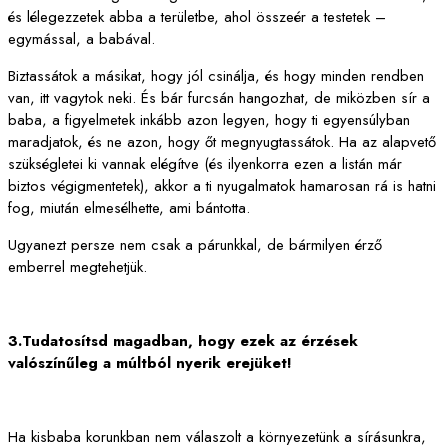
és lélegezzetek abba a területbe, ahol összeér a testetek –
egymással, a babával.
Biztassátok a másikat, hogy jól csinálja, és hogy minden rendben
van, itt vagytok neki. És bár furcsán hangozhat, de miközben sír a
baba, a figyelmetek inkább azon legyen, hogy ti egyensúlyban
maradjatok, és ne azon, hogy őt megnyugtassátok. Ha az alapvető
szükségletei ki vannak elégítve (és ilyenkorra ezen a listán már
biztos végigmentetek), akkor a ti nyugalmatok hamarosan rá is hatni
fog, miután elmesélhette, ami bántotta.
Ugyanezt persze nem csak a párunkkal, de bármilyen érző
emberrel megtehetjük.
3.Tudatosítsd magadban, hogy ezek az érzések
valószínűleg a múltból nyerik erejüket!
Ha kisbaba korunkban nem válaszolt a környezetünk a sírásunkra,