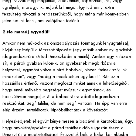
meg: rázzuk meg magunkat, a kezeinket, toporzékoljunk, vagy
ugráljunk, morogjunk, adjunk ki hangot. Így tud annyi extra
feszültség távozni a rendszerünkből, hogy utána már könnyebben
jelen tudunk lenni, ami valójában történik.
2.Ne maradj egyedül!
Amikor nem működik az önszabályozás (önmagunk lenyugtatása),
hívjuk segítségül a társszabályozást (egy másik ember nyugodtabb
idegrendszerére rá tud támaszkodni a miénk). Amikor egy kisbaba
sír, a párok gyakran külön-külön igyekeznek megbirkózni a
helyzettel, egymást váltva a síró babával, hiszen “minek szívjunk
mindketten”, vagy “addig a másik pihen egy kicsit”. Bár ez a
hozzáállás érthető, viszont megfoszt minket annak a lehetőségétől,
hogy ennél mélyebb segítséget nyújtsunk egymásnak, és
hosszútávon hangoljuk át a babasírásra adott idegrendszeri
reakciónkat. Segít túlélni, de nem segít változni. Ha épp van erre
elég érzelmi tartalékotok, kipróbálhatjátok a következőt:
Helyezkedjetek el együtt kényelmesen a babával a karotokban, úgy,
hogy anyaként/apaként a párod testéhez dőlve igazán érezd a
támaszt és a megtartottságot. Érezzetek bele a fizikai kontaktusba,