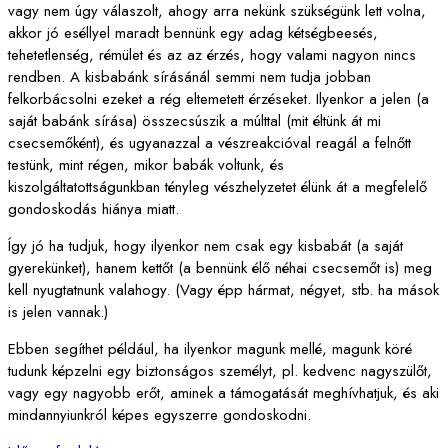
vagy nem úgy válaszolt, ahogy arra nekünk szükségünk lett volna,
akkor jó eséllyel maradt bennünk egy adag kétségbeesés,
tehetetlenség, rémület és az az érzés, hogy valami nagyon nincs
rendben. A kisbabánk sírásánál semmi nem tudja jobban
felkorbácsolni ezeket a rég eltemetett érzéseket. Ilyenkor a jelen (a
saját babánk sírása) összecsúszik a múlttal (mit éltünk át mi
csecsemőként), és ugyanazzal a vészreakcióval reagál a felnőtt
testünk, mint régen, mikor babák voltunk, és
kiszolgáltatottságunkban tényleg vészhelyzetet élünk át a megfelelő
gondoskodás hiánya miatt.
Így jó ha tudjuk, hogy ilyenkor nem csak egy kisbabát (a saját
gyerekünket), hanem kettőt (a bennünk élő néhai csecsemőt is) meg
kell nyugtatnunk valahogy. (Vagy épp hármat, négyet, stb. ha mások
is jelen vannak.)
Ebben segíthet például, ha ilyenkor magunk mellé, magunk köré
tudunk képzelni egy biztonságos személyt, pl. kedvenc nagyszülőt,
vagy egy nagyobb erőt, aminek a támogatását meghívhatjuk, és aki
mindannyiunkról képes egyszerre gondoskodni.