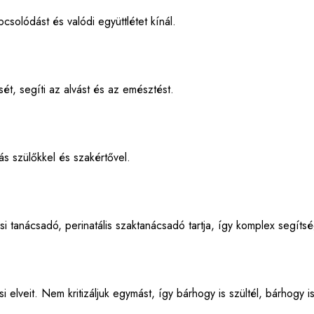
solódást és valódi együttlétet kínál.
ét, segíti az alvást és az emésztést.
s szülőkkel és szakértővel.
i tanácsadó, perinatális szaktanácsadó tartja, így komplex segít
lveit. Nem kritizáljuk egymást, így bárhogy is szültél, bárhogy i