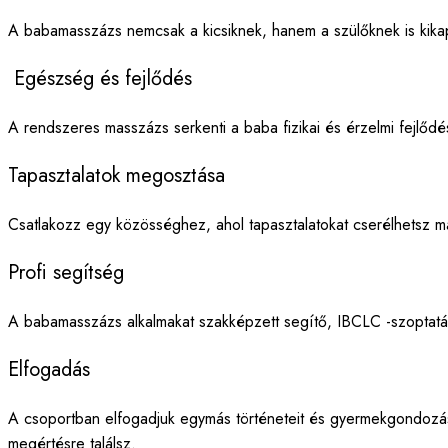
A babamasszázs nemcsak a kicsiknek, hanem a szülőknek is kikapc
Egészség és fejlődés
A rendszeres masszázs serkenti a baba fizikai és érzelmi fejlődés
Tapasztalatok megosztása
Csatlakozz egy közösséghez, ahol tapasztalatokat cserélhetsz má
Profi segítség
A babamasszázs alkalmakat szakképzett segítő, IBCLC -szoptatás
Elfogadás
A csoportban elfogadjuk egymás történeteit és gyermekgondozási e
megértésre találsz.