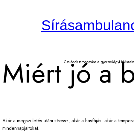
Sírásambulan
Miért jó a
Családok támogatása a gyermekágyi időszakt
Akár a megszületés utáni stressz, akár a hasfájás, akár a temp
mindennapjaitokat.