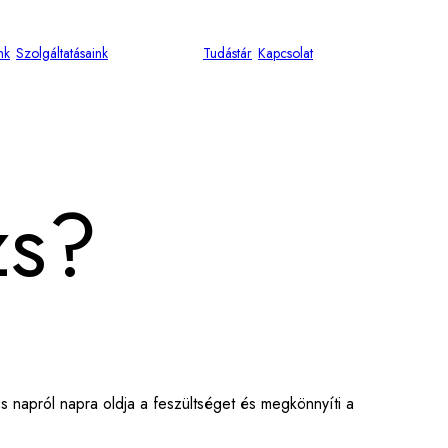
nk
Szolgáltatásaink
Babamasszázs
Tudástár
Kapcsolat
zs?
 napról napra oldja a feszültséget és megkönnyíti a