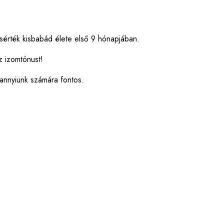
ísérték kisbabád élete első 9 hónapjában.
z izomtónust!
dannyiunk számára fontos.