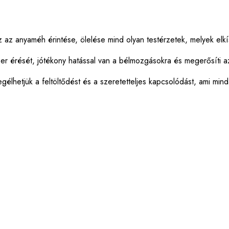
 az anyaméh érintése, ölelése mind olyan testérzetek, melyek elk
er érését, jótékony hatással van a bélmozgásokra és megerősíti a
élhetjük a feltöltődést és a szeretetteljes kapcsolódást, ami min