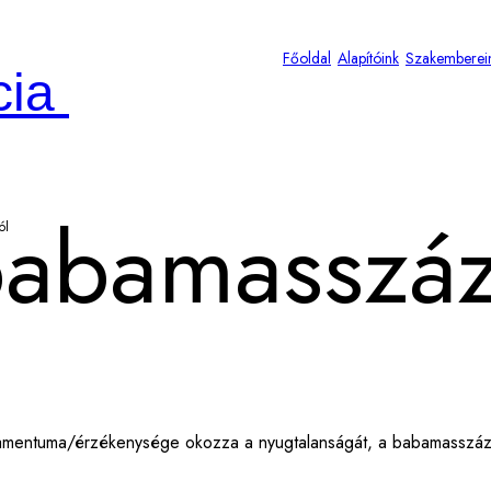
Főoldal
Alapítóink
Szakemberei
cia
 babamasszá
ól
eramentuma/érzékenysége okozza a nyugtalanságát, a babamasszázs