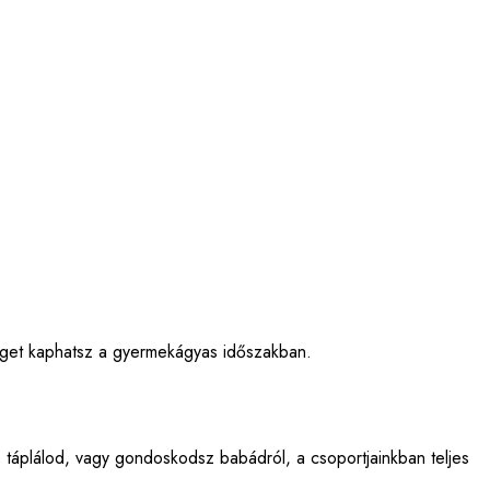
séget kaphatsz a gyermekágyas időszakban.
s táplálod, vagy gondoskodsz babádról, a csoportjainkban teljes